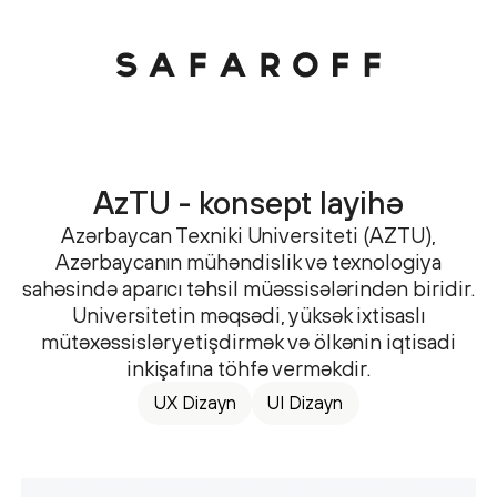
AzTU - konsept layihə
Azərbaycan Texniki Universiteti (AZTU),
Azərbaycanın mühəndislik və texnologiya
sahəsində aparıcı təhsil müəssisələrindən biridir.
Universitetin məqsədi, yüksək ixtisaslı
mütəxəssislər yetişdirmək və ölkənin iqtisadi
inkişafına töhfə verməkdir.
UX Dizayn
UI Dizayn