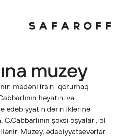
dına muzey
nın mədəni irsini qorumaq
Cabbarlının həyatını və
ərə ədəbiyyatın dərinliklərinə
 C.Cabbarlının şəxsi əşyaları, əl
ilənir. Muzey, ədəbiyyatsevərlər