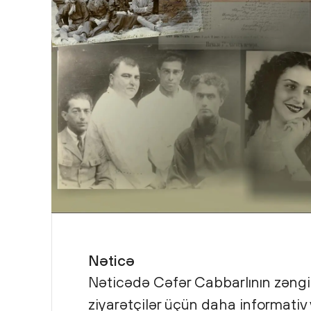
Nəticə
Nəticədə Cəfər Cabbarlının zəngin
ziyarətçilər üçün daha informativ