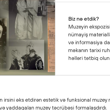
Biz nə etdik?
Muzeyin ekspozisiy
nümayiş materiallar
və informasiya daş
məkanın tarixi r
həlləri tətbiq olu
 irsini əks etdirən estetik və funksional muzey 
 və yaddaqalan muzey təcrübəsi formalaşdırdı.