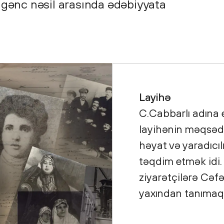
, gənc nəsil arasında ədəbiyyata
Layihə
C.Cabbarlı adına
layihənin məqsədi
həyat və yaradıcıl
təqdim etmək idi.
ziyarətçilərə Cəfə
yaxından tanımaq 