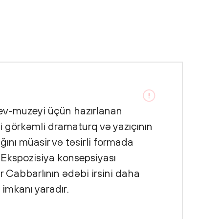
 ev-muzeyi üçün hazırlanan
 görkəmli dramaturq və yazıçının
ığını müasir və təsirli formada
 Ekspozisiya konsepsiyası
r Cabbarlının ədəbi irsini daha
imkanı yaradır.