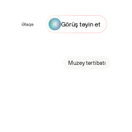
Görüş təyin et
Əlaqə
Muzey tərtibatı