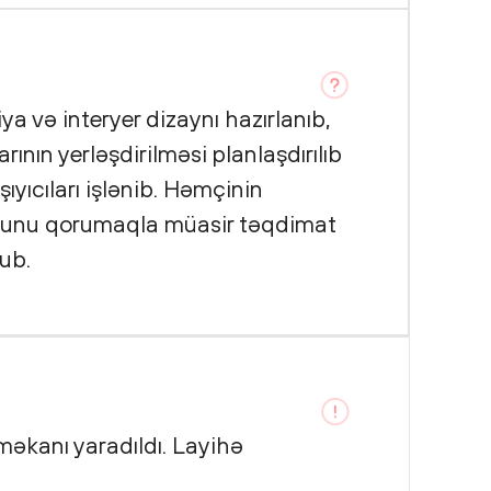
a və interyer dizaynı hazırlanıb,
ının yerləşdirilməsi planlaşdırılıb
ıyıcıları işlənib. Həmçinin
uhunu qorumaqla müasir təqdimat
nub.
məkanı yaradıldı. Layihə