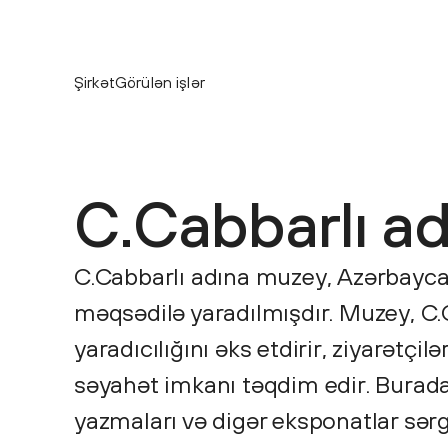
Şirkət
Görülən işlər
C.Cabbarlı a
C.Cabbarlı adına muzey, Azərbayca
məqsədilə yaradılmışdır. Muzey, C.
yaradıcılığını əks etdirir, ziyarətçil
səyahət imkanı təqdim edir. Burada,
yazmaları və digər eksponatlar sərg