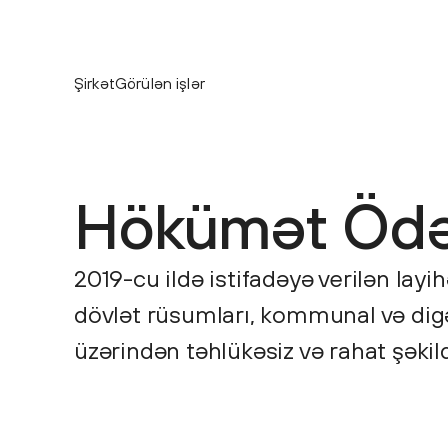
Şirkət
Görülən işlər
Hökümət Ödən
2019-cu ildə istifadəyə verilən layi
dövlət rüsumları, kommunal və digə
üzərindən təhlükəsiz və rahat şəkil