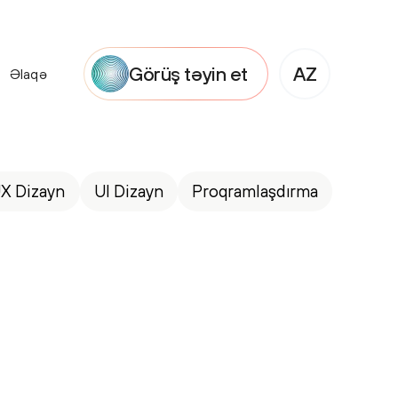
Görüş təyin et
AZ
Əlaqə
X Dizayn
UI Dizayn
Proqramlaşdırma