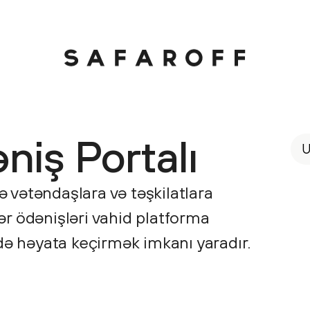
iş Portalı
U
hə vətəndaşlara və təşkilatlara
r ödənişləri vahid platforma
də həyata keçirmək imkanı yaradır.