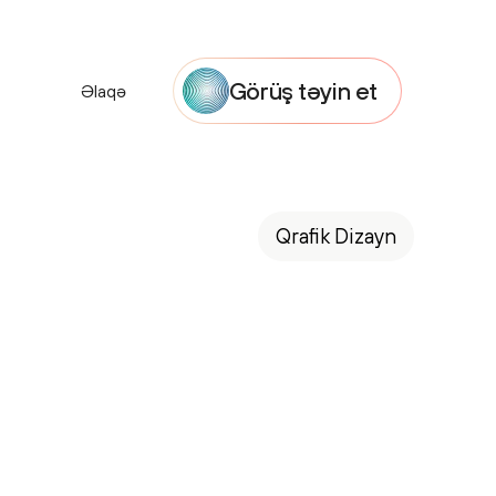
Görüş təyin et
Əlaqə
Qrafik Dizayn