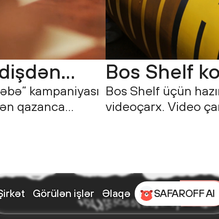
edişdən
Bos Shelf k
ləbə” kampaniyası
Bos Shelf üçün hazır
lən qazanca
videoçarx. Video çar
lə artıq sizin
fəaliyyətinin sferası
Əsas qəhrəmanımız
tabeliyində olan quru
Şəhriyar
proseslərindən kadrl
SAFAROFF AI
Şirkət
Görülən işlər
Əlaqə
+944 55 505 51 10
agency@safarof