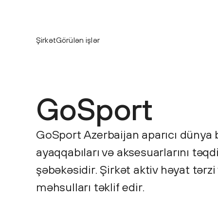
Şirkət
Görülən işlər
GoSport
GoSport Azerbaijan aparıcı dünya b
ayaqqabıları və aksesuarlarını tə
şəbəkəsidir. Şirkət aktiv həyat tər
məhsulları təklif edir.