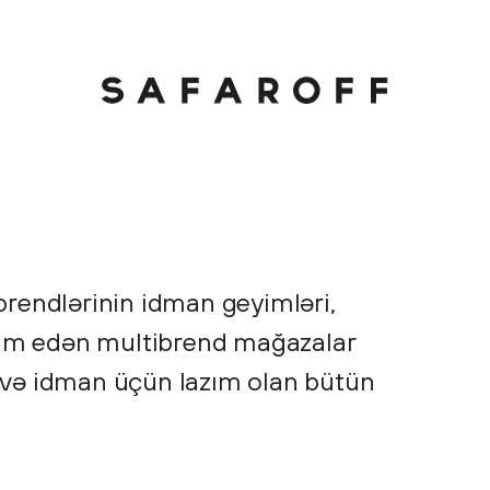
rendlərinin idman geyimləri,
qdim edən multibrend mağazalar
zi və idman üçün lazım olan bütün