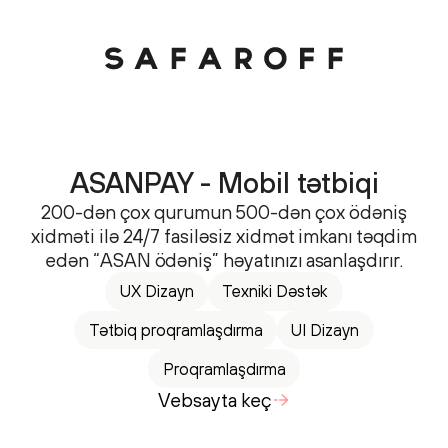
ASANPAY - Mobil tətbiqi
200-dən çox qurumun 500-dən çox ödəniş
xidməti ilə 24/7 fasiləsiz xidmət imkanı təqdim
edən “ASAN ödəniş” həyatınızı asanlaşdırır.
UX Dizayn
Texniki Dəstək
Tətbiq proqramlaşdırma
UI Dizayn
Proqramlaşdırma
Vebsayta keç