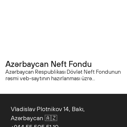
Azərbaycan Neft Fondu
Azərbaycan Respublikası Dövlət Neft Fondunun
H
rəsmi veb-saytının hazırlanması üzrə
ş
əməkdaşlığımız çərçivəsində müasir, funksional
ə
və istifadəçi yönümlü rəqəmsal həll təqdim
k
etdik. Layihədə əsas məqsəd Fondun
fəaliyyətini, şəffaflıq prinsiplərini və
Vladislav Plotnikov 14, Bakı,
ictimaiyyətlə kommunikasiya imkanlarını daha
əlçatan və peşəkar formada təqdim etmək idi.
Azərbaycan 🇦🇿